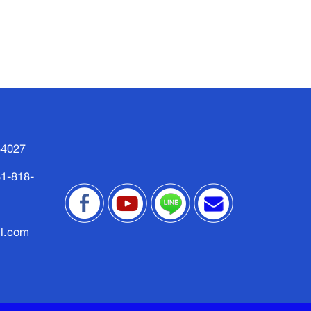
34027
1-818-
l.com