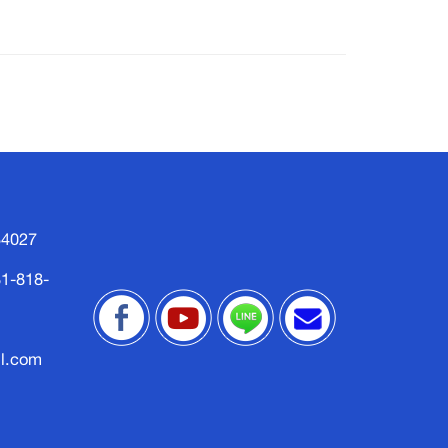
34027
1-818-
l.com